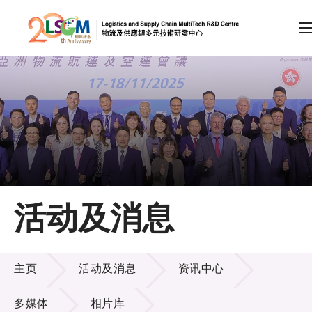
A
A
EN
繁
简
A
跳到内容（按回车键）
会员登录
主页
活动及消息
关于LSCM
活动及消息
技术商品化
主页
活动及消息
资讯中心
项目及资助计划
多媒体
相片库