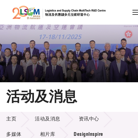
A
A
EN
繁
简
A
跳到内容（按回车键）
会员登录
主页
活动及消息
关于LSCM
活动及消息
技术商品化
主页
活动及消息
资讯中心
项目及资助计划
多媒体
相片库
DesignInspire