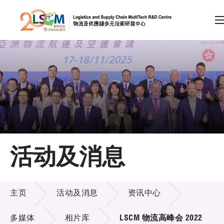
A
A
EN
繁
简
A
跳到内容（按回车键）
会员登录
主页
活动及消息
关于LSCM
活动及消息
技术商品化
主页
活动及消息
资讯中心
项目及资助计划
多媒体
相片库
LSCM 物流高峰会 2022