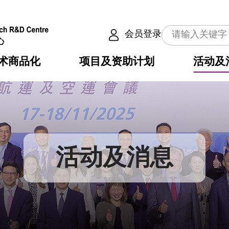
会员登录
术商品化
项目及资助计划
活动及
介
划
服务
使命
动向
权之技术
点
籍
畴
动
公共服务之创新技术
划
表
构
活动及消息
划
目
入
构
心
惠
问
导
告
发项目计划书
心