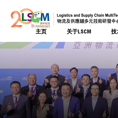
主页
关于LSCM
技
跳到内容（按回车键）
热门
热门
热门
热门
热门
机构简
服务
合作计
活动
会籍及
愿景及
LSCM 
可获授
研发重
登记会
奖项
奖项
奖项
奖项
奖项
服务范
业界活
LSCM 动向
LSCM 动向
LSCM 动向
LSCM 动向
LSCM 动向
应用于
资助计
会员列
组织架
奖项
资助计
重点项
会员登
组织架
新闻中
税务优
董事局
申请
研究顾
媒体报
评审
新闻稿
招标通
征求研
资讯中