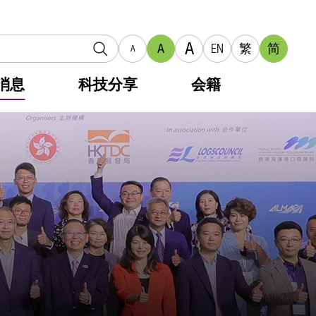
A
A
EN
繁
简
A
消息
科技分享
会籍