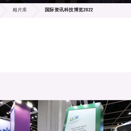
登记
料库
相片库
国际资讯科技博览2022
物
会
伴
们