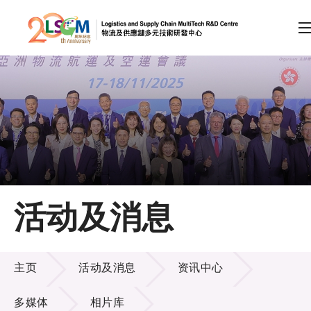
A
A
EN
繁
简
A
跳到内容（按回车键）
会员登录
主页
活动及消息
关于LSCM
活动及消息
技术商品化
主页
活动及消息
资讯中心
项目及资助计划
多媒体
相片库