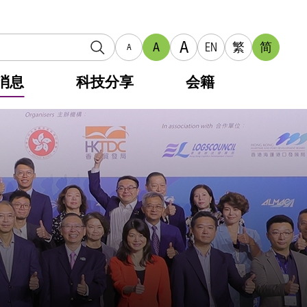
A
A
EN
繁
简
A
消息
科技分享
会籍