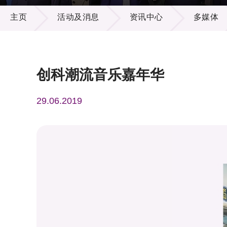
活动及消息
供应商
项目资
主页
活动及消息
资讯中心
多媒体
多媒体
出版刊
就业机
项目伙
联络我
创科潮流音乐嘉年华
29.06.2019