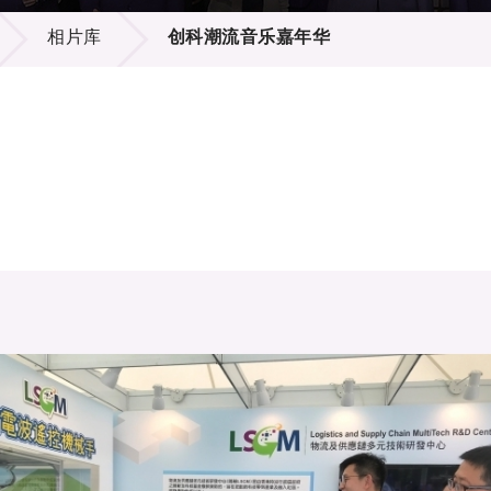
登记
料库
相片库
创科潮流音乐嘉年华
物
会
伴
们