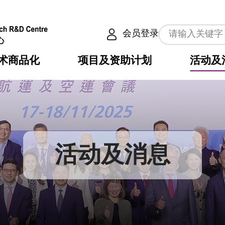
会员登录
术商品化
项目及资助计划
活动及
介
划
服务
使命
动向
权之技术
点
籍
畴
动
公共服务之创新技术
划
表
构
活动及消息
划
目
入
构
心
惠
问
导
告
发项目计划书
心