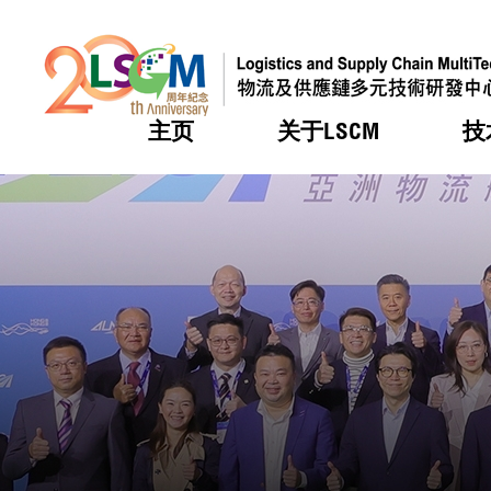
主页
关于LSCM
技
跳到内容（按回车键）
热门
热门
热门
热门
热门
机构简
服务
合作计
活动
会籍及
愿景及
LSCM 
可获授
研发重
登记会
奖项
奖项
奖项
奖项
奖项
服务范
业界活
LSCM 动向
LSCM 动向
LSCM 动向
LSCM 动向
LSCM 动向
应用于
资助计
会员列
组织架
奖项
资助计
重点项
会员登
组织架
新闻中
税务优
董事局
申请
研究顾
媒体报
评审
新闻稿
招标通
征求研
资讯中