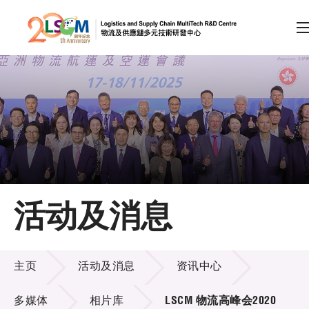
A
A
EN
繁
简
A
跳到内容（按回车键）
会员登录
主页
活动及消息
关于LSCM
活动及消息
技术商品化
主页
活动及消息
资讯中心
项目及资助计划
多媒体
相片库
LSCM 物流高峰会2020