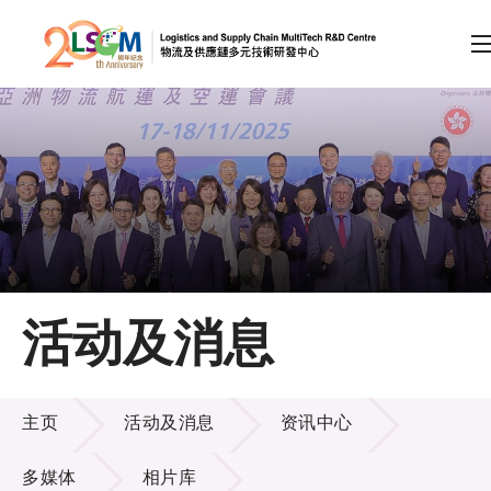
A
A
EN
繁
简
A
跳到内容（按回车键）
会员登录
主页
活动及消息
关于LSCM
活动及消息
技术商品化
主页
活动及消息
资讯中心
项目及资助计划
多媒体
相片库