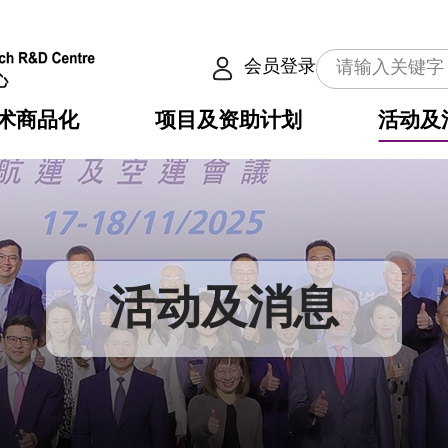
会员登录
术商品化
项目及资助计划
活动及
介
划
服务
使命
动向
权之技术
点
籍
畴
动
公共服务之创新技术
划
表
构
活动及消息
划
目
入
构
心
惠
问
导
告
发项目计划书
心