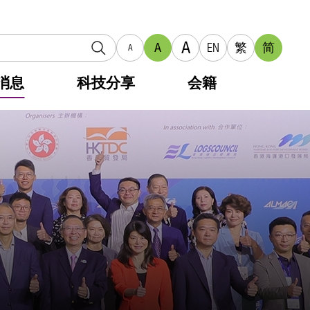
A
A
EN
繁
简
A
消息
科技分享
会籍