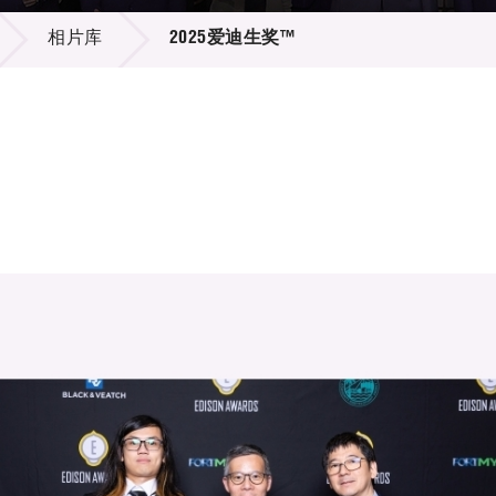
登记
料库
相片库
2025爱迪生奖™
物
会
伴
们