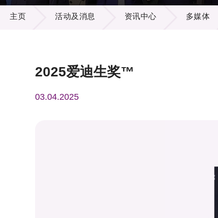
活动及消息
供应商
项目资
主页
活动及消息
资讯中心
多媒体
多媒体
出版刊
就业机
项目伙
联络我
2025爱迪生奖™
03.04.2025