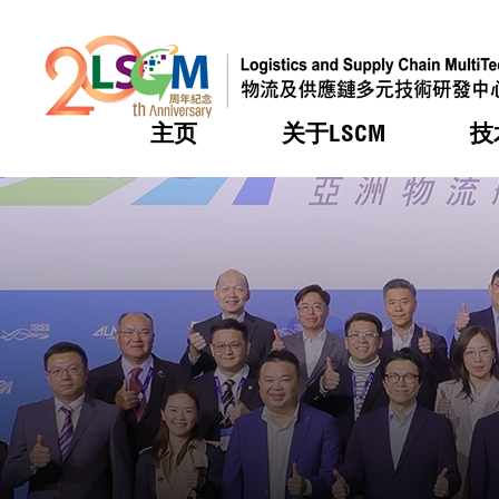
主页
关于LSCM
技
跳到内容（按回车键）
热门
热门
热门
热门
热门
机构简
服务
合作计
活动
会籍及
愿景及
LSCM 
可获授
研发重
登记会
奖项
奖项
奖项
奖项
奖项
服务范
业界活
LSCM 动向
LSCM 动向
LSCM 动向
LSCM 动向
LSCM 动向
应用于
资助计
会员列
组织架
奖项
资助计
重点项
会员登
组织架
新闻中
税务优
董事局
申请
研究顾
媒体报
评审
新闻稿
招标通
征求研
资讯中