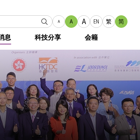
A
A
EN
繁
简
A
消息
科技分享
会籍