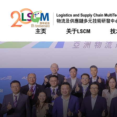
主页
关于LSCM
技
跳到内容（按回车键）
热门
热门
热门
热门
热门
机构简
服务
合作计
活动
会籍及
愿景及
LSCM 
可获授
研发重
登记会
奖项
奖项
奖项
奖项
奖项
服务范
业界活
LSCM 动向
LSCM 动向
LSCM 动向
LSCM 动向
LSCM 动向
应用于
资助计
会员列
组织架
奖项
资助计
重点项
会员登
组织架
新闻中
税务优
董事局
申请
研究顾
媒体报
评审
新闻稿
招标通
征求研
资讯中