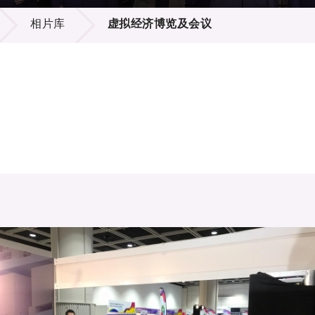
登记
料库
相片库
虚拟经济博览及会议
物
会
伴
们