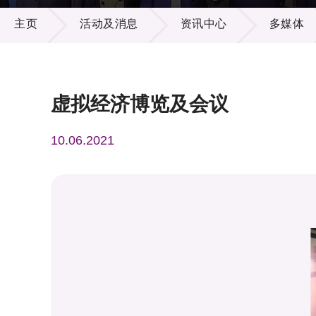
活动及消息
供应商
项目资
主页
活动及消息
资讯中心
多媒体
多媒体
出版刊
就业机
项目伙
联络我
虚拟经济博览及会议
10.06.2021