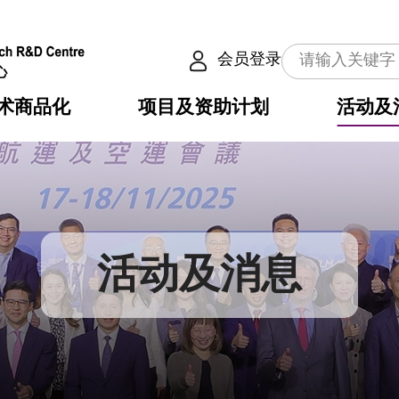
会员登录
术商品化
项目及资助计划
活动及
介
划
服务
使命
动向
权之技术
点
籍
畴
动
公共服务之创新技术
划
表
构
活动及消息
划
目
入
构
心
惠
问
导
告
发项目计划书
心