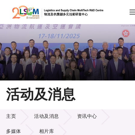
A
A
EN
繁
简
A
跳到内容（按回车键）
会员登录
主页
活动及消息
关于LSCM
活动及消息
技术商品化
主页
活动及消息
资讯中心
项目及资助计划
多媒体
相片库