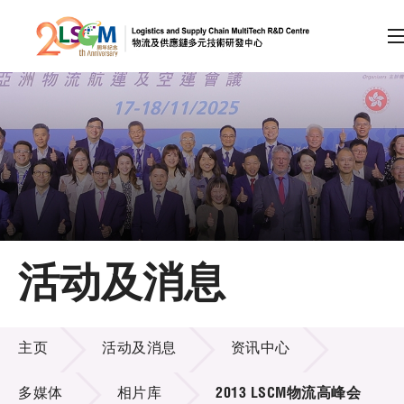
A
A
EN
繁
简
A
跳到内容（按回车键）
会员登录
主页
活动及消息
关于LSCM
活动及消息
技术商品化
主页
活动及消息
资讯中心
项目及资助计划
多媒体
相片库
2013 LSCM物流高峰会