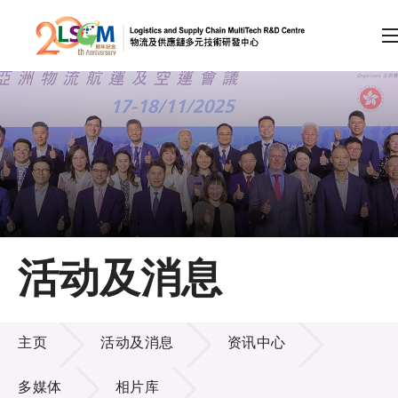
A
A
EN
繁
简
A
跳到内容（按回车键）
会员登录
主页
活动及消息
关于LSCM
活动及消息
技术商品化
主页
活动及消息
资讯中心
项目及资助计划
多媒体
相片库