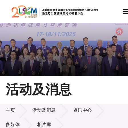
A
A
EN
繁
简
A
跳到内容（按回车键）
会员登录
主页
活动及消息
关于LSCM
活动及消息
技术商品化
主页
活动及消息
资讯中心
项目及资助计划
多媒体
相片库