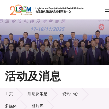
A
A
EN
繁
简
A
跳到内容（按回车键）
会员登录
主页
活动及消息
关于LSCM
活动及消息
技术商品化
主页
活动及消息
资讯中心
项目及资助计划
多媒体
相片库