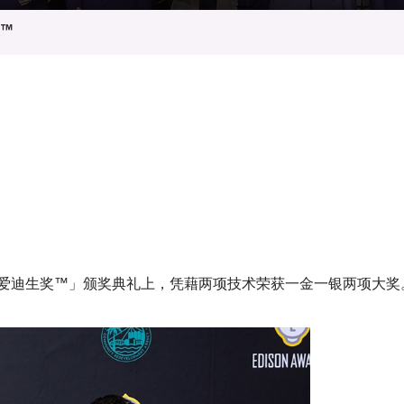
登记
料库
奖™
物
会
伴
们
5爱迪生奖™」颁奖典礼上，凭藉两项技术荣获一金一银两项大奖