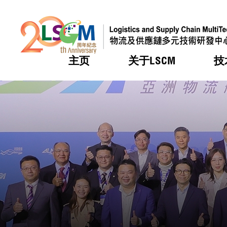
主页
关于LSCM
技
跳到内容（按回车键）
热门
热门
热门
热门
热门
机构简
服务
合作计
活动
会籍及
愿景及
LSCM 
可获授
研发重
登记会
奖项
奖项
奖项
奖项
奖项
服务范
业界活
LSCM 动向
LSCM 动向
LSCM 动向
LSCM 动向
LSCM 动向
应用于
资助计
会员列
组织架
奖项
资助计
重点项
会员登
组织架
新闻中
税务优
董事局
申请
研究顾
媒体报
评审
新闻稿
招标通
征求研
资讯中