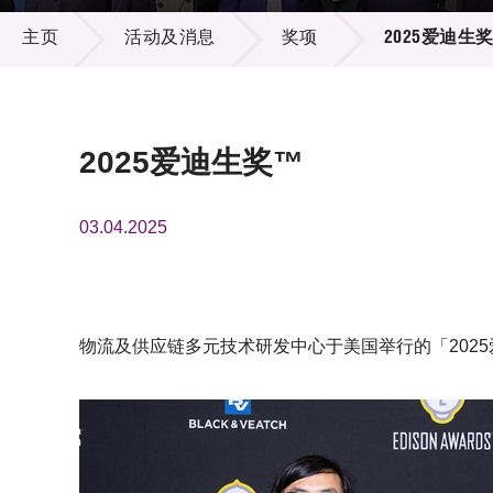
活动及消息
供应商
项目资
主页
活动及消息
奖项
2025爱迪生
多媒体
出版刊
就业机
项目伙
联络我
2025爱迪生奖™
03.04.2025
物流及供应链多元技术研发中心于美国举行的「202