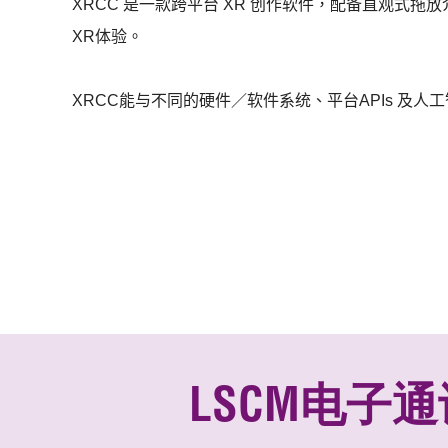
XRCC
是一款跨平台
XR
创作软件，配备直观式拖放
XR
体验。
XRCC
能与不同的硬件／软件系统、平台
APIs
及人工
LSCM电子通