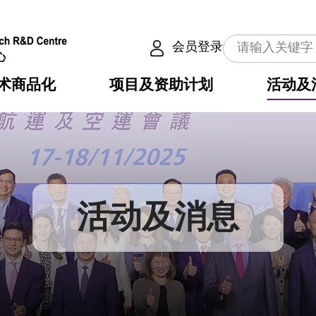
会员登录
术商品化
项目及资助计划
活动及
介
划
服务
使命
动向
权之技术
点
籍
畴
动
公共服务之创新技术
划
表
构
活动及消息
划
目
入
构
心
惠
问
导
告
发项目计划书
心