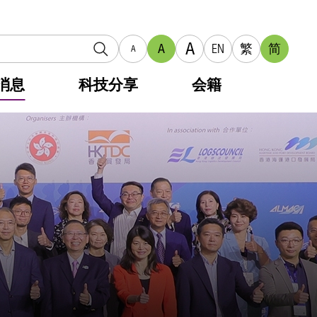
A
A
EN
繁
简
A
消息
科技分享
会籍