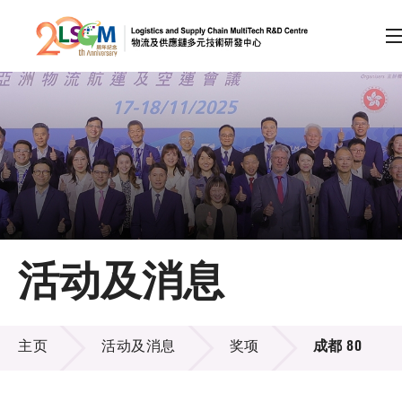
A
A
EN
繁
简
A
跳到内容（按回车键）
会员登录
主页
活动及消息
关于LSCM
活动及消息
技术商品化
主页
活动及消息
奖项
成都 80
项目及资助计划