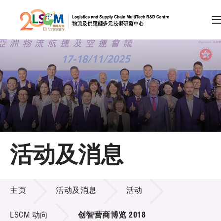
A
A
EN
繁
简
A
跳到内容（按回车键）
会员登录
主页
活动及消息
关于LSCM
活动及消息
技术商品化
主页
活动及消息
活动
项目及资助计划
LSCM 动向
创智营商博览 2018