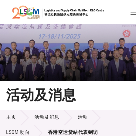
A
A
EN
繁
简
A
跳到内容（按回车键）
会员登录
主页
活动及消息
关于LSCM
活动及消息
技术商品化
主页
活动及消息
活动
项目及资助计划
LSCM 动向
香港空运货站代表到访