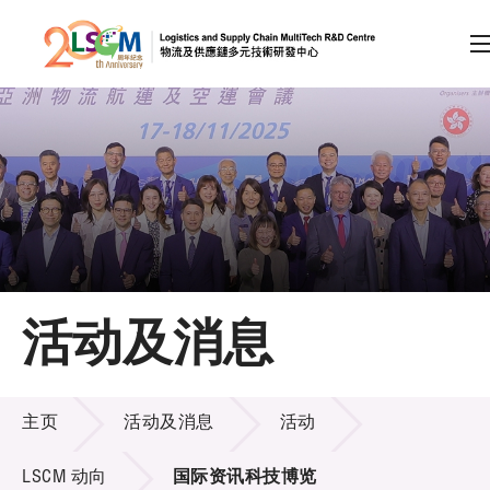
A
A
EN
繁
简
A
跳到内容（按回车键）
会员登录
主页
活动及消息
关于LSCM
活动及消息
技术商品化
主页
活动及消息
活动
项目及资助计划
LSCM 动向
国际资讯科技博览