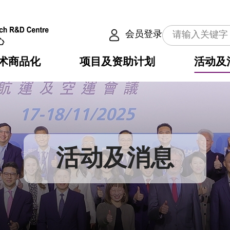
会员登录
术商品化
项目及资助计划
活动及
介
划
服务
使命
动向
权之技术
点
籍
畴
动
公共服务之创新技术
划
表
构
活动及消息
划
目
入
构
心
惠
问
导
告
发项目计划书
心