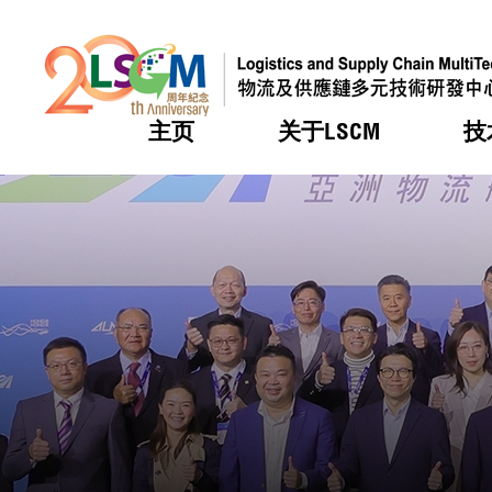
主页
关于LSCM
技
跳到内容（按回车键）
热门
热门
热门
热门
热门
机构简
服务
合作计
活动
会籍及
愿景及
LSCM 
可获授
研发重
登记会
奖项
奖项
奖项
奖项
奖项
服务范
业界活
LSCM 动向
LSCM 动向
LSCM 动向
LSCM 动向
LSCM 动向
应用于
资助计
会员列
组织架
奖项
资助计
重点项
会员登
组织架
新闻中
税务优
董事局
申请
研究顾
媒体报
评审
新闻稿
招标通
征求研
资讯中