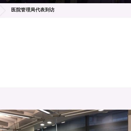
登记
料库
医院管理局代表到访
物
会
伴
们