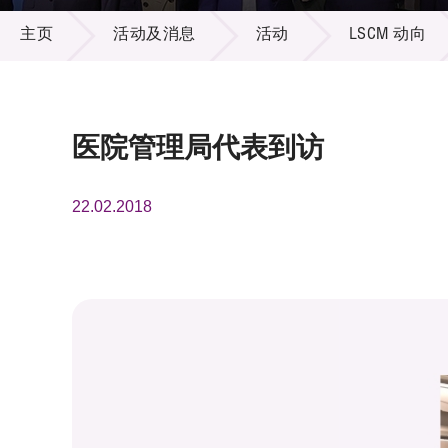
活动及消息
供应商
项目资
主页
活动及消息
活动
LSCM 动向
多媒体
出版刊
就业机
项目伙
联络我
医院管理局代表到访
22.02.2018