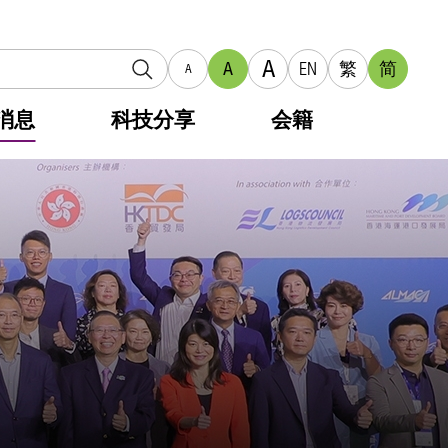
A
A
EN
繁
简
A
消息
科技分享
会籍