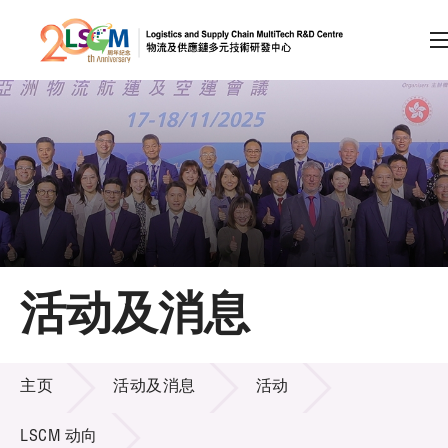
A
A
EN
繁
简
A
跳到内容（按回车键）
会员登录
主页
活动及消息
关于LSCM
活动及消息
技术商品化
主页
活动及消息
活动
项目及资助计划
LSCM 动向