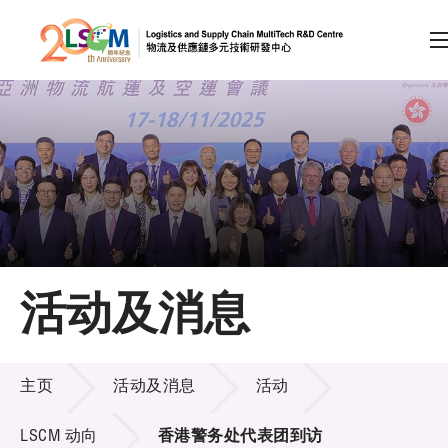
A
A
EN
繁
简
A
跳到内容（按回车键）
会员登录
主页
活动及消息
关于LSCM
活动及消息
技术商品化
主页
活动及消息
活动
项目及资助计划
LSCM 动向
香港警务处代表团到访