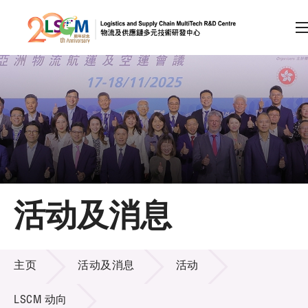
A
A
EN
繁
简
A
跳到内容（按回车键）
会员登录
主页
活动及消息
关于LSCM
活动及消息
技术商品化
主页
活动及消息
活动
项目及资助计划
LSCM 动向