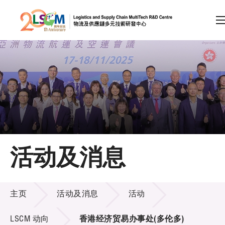
A
A
EN
繁
简
A
跳到内容（按回车键）
会员登录
主页
活动及消息
关于LSCM
活动及消息
技术商品化
主页
活动及消息
活动
项目及资助计划
LSCM 动向
香港经济贸易办事处(多伦多)