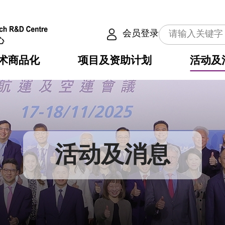
会员登录
术商品化
项目及资助计划
活动及
介
划
服务
使命
动向
权之技术
点
籍
畴
动
公共服务之创新技术
划
表
构
活动及消息
划
目
入
构
心
惠
问
导
告
发项目计划书
心