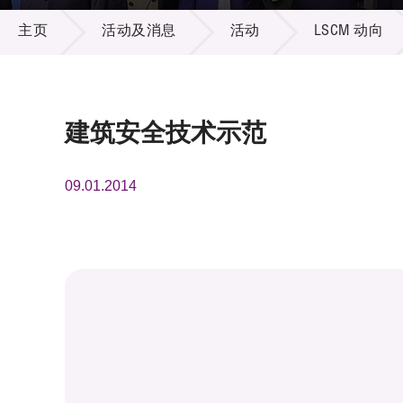
活动及消息
供应商
项目资
主页
活动及消息
活动
LSCM 动向
多媒体
出版刊
就业机
项目伙
联络我
建筑安全技术示范
09.01.2014