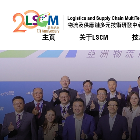
主页
关于LSCM
技
跳到内容（按回车键）
热门
热门
热门
热门
热门
机构简
服务
合作计
活动
会籍及
愿景及
LSCM 
可获授
研发重
登记会
奖项
奖项
奖项
奖项
奖项
服务范
业界活
LSCM 动向
LSCM 动向
LSCM 动向
LSCM 动向
LSCM 动向
应用于
资助计
会员列
组织架
奖项
资助计
重点项
会员登
组织架
新闻中
税务优
董事局
申请
研究顾
媒体报
评审
新闻稿
招标通
征求研
资讯中