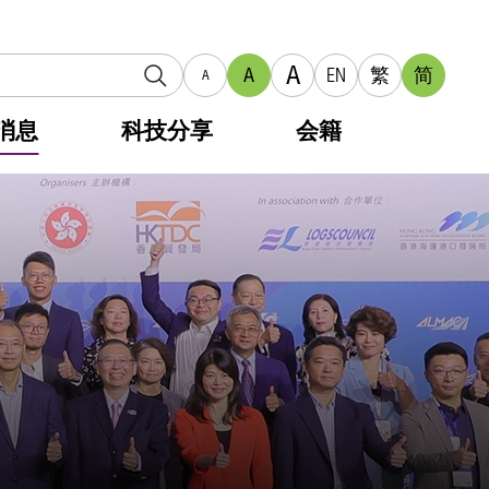
A
A
EN
繁
简
A
消息
科技分享
会籍