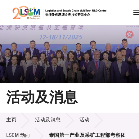
A
A
EN
繁
简
A
跳到内容（按回车键）
会员登录
主页
活动及消息
关于LSCM
活动及消息
技术商品化
主页
活动及消息
活动
项目及资助计划
LSCM 动向
泰国第一产业及采矿工程部考察团