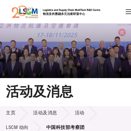
A
A
EN
繁
简
A
跳到内容（按回车键）
会员登录
主页
活动及消息
关于LSCM
活动及消息
技术商品化
主页
活动及消息
活动
项目及资助计划
LSCM 动向
中国科技部考察团