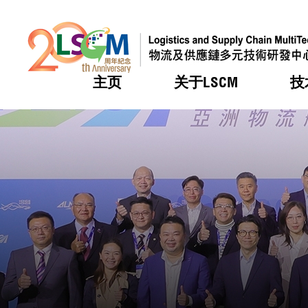
主页
关于LSCM
技
跳到内容（按回车键）
热门
热门
热门
热门
热门
机构简
服务
合作计
活动
会籍及
愿景及
LSCM 
可获授
研发重
登记会
奖项
奖项
奖项
奖项
奖项
服务范
业界活
LSCM 动向
LSCM 动向
LSCM 动向
LSCM 动向
LSCM 动向
应用于
资助计
会员列
组织架
奖项
资助计
重点项
会员登
组织架
新闻中
税务优
董事局
申请
研究顾
媒体报
评审
新闻稿
招标通
征求研
资讯中