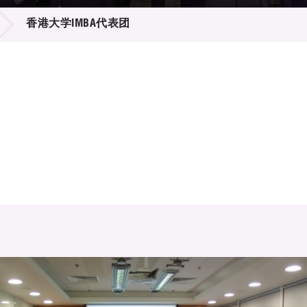
登记
料库
香港大学IMBA代表团
物
会
伴
们