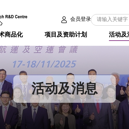
会员登录
术商品化
项目及资助计划
活动及
介
划
服务
使命
动向
权之技术
点
籍
畴
动
公共服务之创新技术
划
表
构
活动及消息
划
目
入
构
心
惠
问
导
告
发项目计划书
心