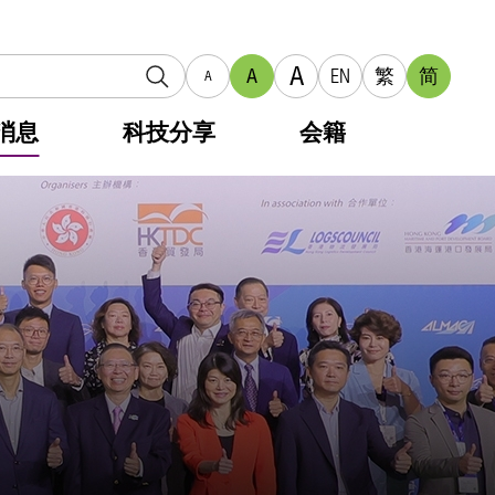
A
A
EN
繁
简
A
消息
科技分享
会籍