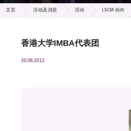
活动及消息
供应商
项目资
主页
活动及消息
活动
LSCM 动向
多媒体
出版刊
就业机
项目伙
联络我
香港大学IMBA代表团
20.06.2012