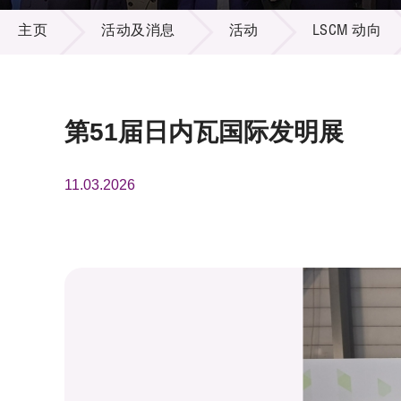
活动及消息
供应商
项目资
主页
活动及消息
活动
LSCM 动向
多媒体
出版刊
就业机
项目伙
联络我
第51届日内瓦国际发明展
11.03.2026