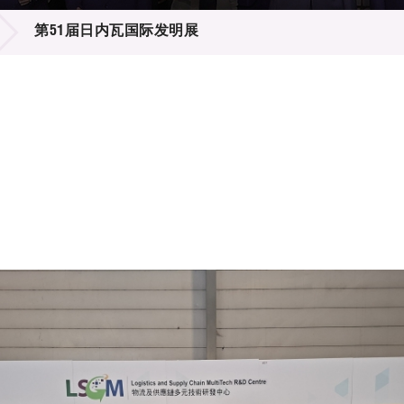
登记
料库
第51届日内瓦国际发明展
物
会
伴
们