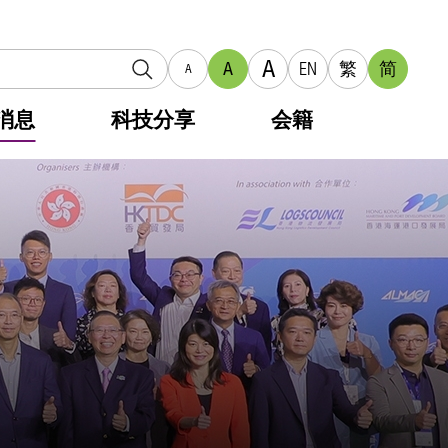
A
A
EN
繁
简
A
消息
科技分享
会籍