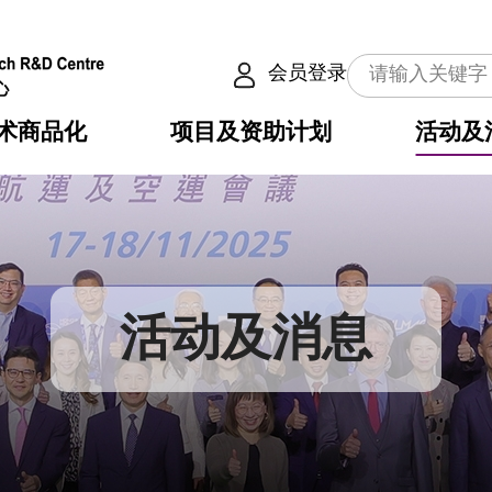
会员登录
术商品化
项目及资助计划
活动及
介
划
服务
使命
动向
权之技术
点
籍
畴
动
公共服务之创新技术
划
表
构
活动及消息
划
目
入
构
心
惠
问
导
告
发项目计划书
心