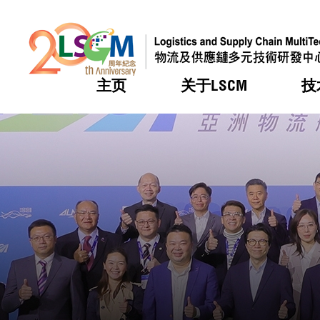
主页
关于LSCM
技
跳到内容（按回车键）
热门
热门
热门
热门
热门
机构简
服务
合作计
活动
会籍及
愿景及
LSCM 
可获授
研发重
登记会
奖项
奖项
奖项
奖项
奖项
服务范
业界活
LSCM 动向
LSCM 动向
LSCM 动向
LSCM 动向
LSCM 动向
应用于
资助计
会员列
组织架
奖项
资助计
重点项
会员登
组织架
新闻中
税务优
董事局
申请
研究顾
媒体报
评审
新闻稿
招标通
征求研
资讯中