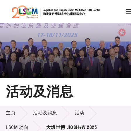
A
A
EN
繁
简
A
跳到内容（按回车键）
会员登录
主页
活动及消息
关于LSCM
活动及消息
技术商品化
主页
活动及消息
活动
项目及资助计划
LSCM 动向
大坂世博 JIOSH+W 2025