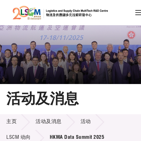
A
A
EN
繁
简
A
跳到内容（按回车键）
会员登录
主页
活动及消息
关于LSCM
活动及消息
技术商品化
主页
活动及消息
活动
项目及资助计划
LSCM 动向
HKMA Data Summit 2025