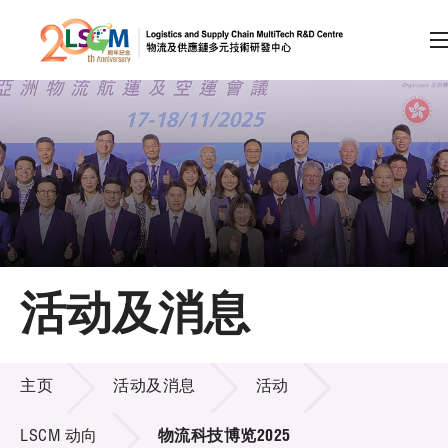
A
A
EN
繁
简
A
跳到内容（按回车键）
会员登录
主页
活动及消息
关于LSCM
活动及消息
技术商品化
主页
活动及消息
活动
项目及资助计划
LSCM 动向
物流科技博览2025