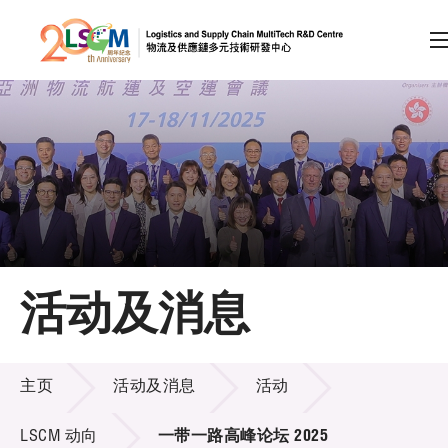
A
A
EN
繁
简
A
跳到内容（按回车键）
会员登录
主页
活动及消息
关于LSCM
活动及消息
技术商品化
主页
活动及消息
活动
项目及资助计划
LSCM 动向
一带一路高峰论坛 2025