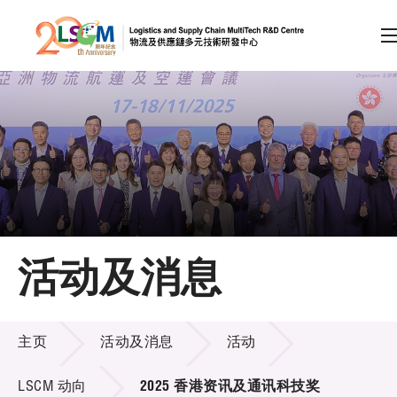
A
A
EN
繁
简
A
跳到内容（按回车键）
会员登录
主页
活动及消息
关于LSCM
活动及消息
技术商品化
主页
活动及消息
活动
项目及资助计划
LSCM 动向
2025 香港资讯及通讯科技奖