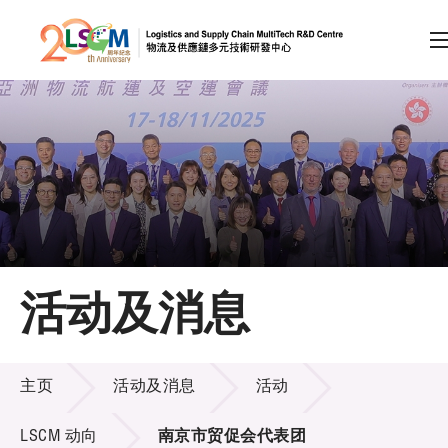
A
A
EN
繁
简
A
跳到内容（按回车键）
会员登录
主页
活动及消息
关于LSCM
活动及消息
技术商品化
主页
活动及消息
活动
项目及资助计划
LSCM 动向
南京市贸促会代表团