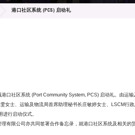
登记
料库
港口社区系统 (PCS) 启动礼
物
会
伴
们
系统 (Port Community System, PCS) 启动
婉雯女士、运输及物流局首席助理秘书长庄敏婷女士、LSCM行政总
用进行启动仪式。
岸管理有限公司亦共同签署合作备忘录，就港口社区系统及相关的