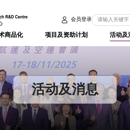
会员登录
术商品化
项目及资助计划
活动及
介
划
服务
使命
动向
权之技术
点
籍
畴
动
公共服务之创新技术
划
表
构
活动及消息
划
目
入
构
心
惠
问
导
告
发项目计划书
心