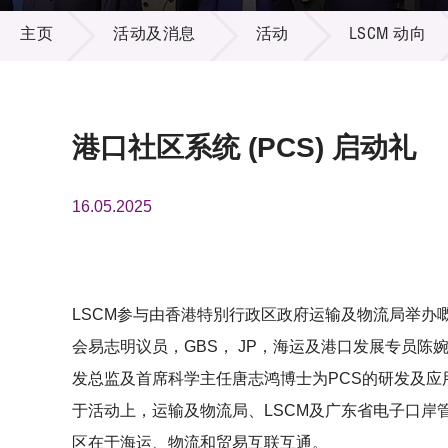
活动及消息
供应商
项目资
主页
活动及消息
活动
LSCM 动向
多媒体
出版刊
就业机
项目伙
联络我
港口社区系统 (PCS) 启动礼
16.05.2025
LSCM参与由香港特別行政区政府运输及物流局举办嘅港口社区
会易志明议员，GBS， JP，海运及港口发展专员陈
发总监及首席科学主任唐志鸿博士为PCS的研发及应
于活动上，运输及物流局、LSCM及广东省电子口
区在于海运、物流和贸易互联互通。