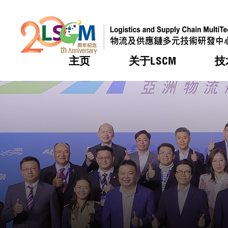
主页
关于LSCM
技
跳到内容（按回车键）
热门
热门
热门
热门
热门
机构简
服务
合作计
活动
会籍及
愿景及
LSCM 
可获授
研发重
登记会
奖项
奖项
奖项
奖项
奖项
服务范
业界活
LSCM 动向
LSCM 动向
LSCM 动向
LSCM 动向
LSCM 动向
应用于
资助计
会员列
组织架
奖项
资助计
重点项
会员登
组织架
新闻中
税务优
董事局
申请
研究顾
媒体报
评审
新闻稿
招标通
征求研
资讯中