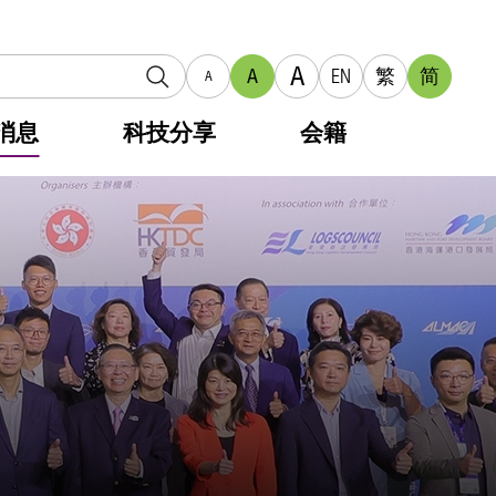
A
A
EN
繁
简
A
消息
科技分享
会籍