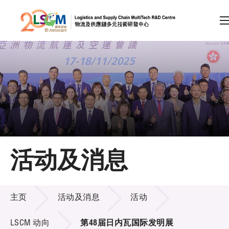
A
A
EN
繁
简
A
跳到内容（按回车键）
会员登录
主页
活动及消息
关于LSCM
活动及消息
技术商品化
主页
活动及消息
活动
项目及资助计划
LSCM 动向
第48届日内瓦国际发明展