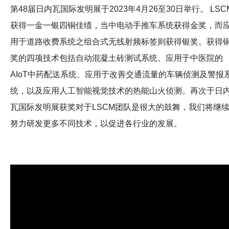
第48届日内瓦国际发明展于2023年4月26至30日举行。 LSC
获得一金一银四铜佳绩，当中电动手推车系统获得金奖，而
用于道路收费系统之组合式无线射频标签则获得银奖。获得
奖的四项技术包括自动混凝土砖测试系统、应用于中医院的
AIoT中药配送系统、应用于改善交通流量的车辆侦测及警报
统，以及应用人工智能视觉技术的热能山火侦测。再次于日
瓦国际发明展获奖对于LSCM团队是很大的鼓舞，我们将继
努力研发更多不同技术，以促进各行业的发展。