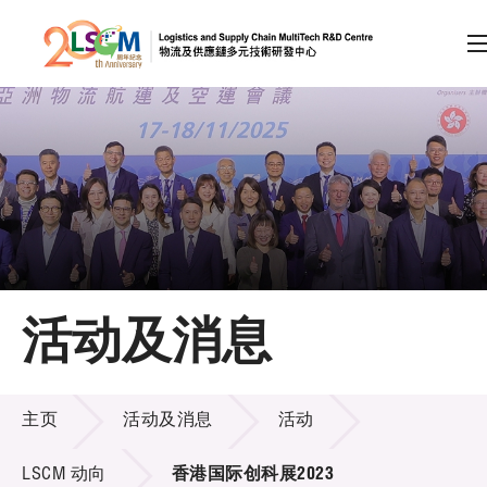
A
A
EN
繁
简
A
跳到内容（按回车键）
会员登录
主页
活动及消息
关于LSCM
活动及消息
技术商品化
主页
活动及消息
活动
项目及资助计划
LSCM 动向
香港国际创科展2023