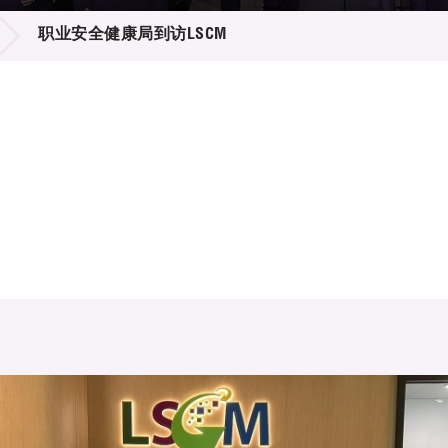
登记
料库
职业安全健康局到访LSCM
物
会
伴
们