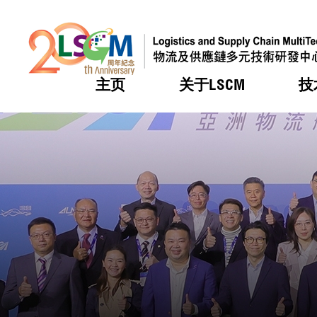
主页
关于LSCM
技
跳到内容（按回车键）
热门
热门
热门
热门
热门
机构简
服务
合作计
活动
会籍及
愿景及
LSCM 
可获授
研发重
登记会
奖项
奖项
奖项
奖项
奖项
服务范
业界活
LSCM 动向
LSCM 动向
LSCM 动向
LSCM 动向
LSCM 动向
应用于
资助计
会员列
组织架
奖项
资助计
重点项
会员登
组织架
新闻中
税务优
董事局
申请
研究顾
媒体报
评审
新闻稿
招标通
征求研
资讯中