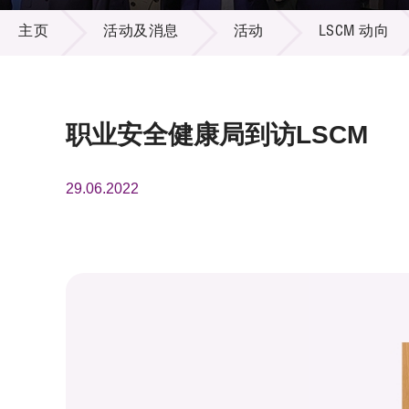
活动及消息
供应商
项目资
主页
活动及消息
活动
LSCM 动向
多媒体
出版刊
就业机
项目伙
联络我
职业安全健康局到访LSCM
29.06.2022