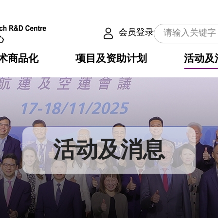
会员登录
术商品化
项目及资助计划
活动及
介
划
服务
使命
动向
权之技术
点
籍
畴
动
公共服务之创新技术
划
表
构
活动及消息
划
目
入
构
心
惠
问
导
告
发项目计划书
心