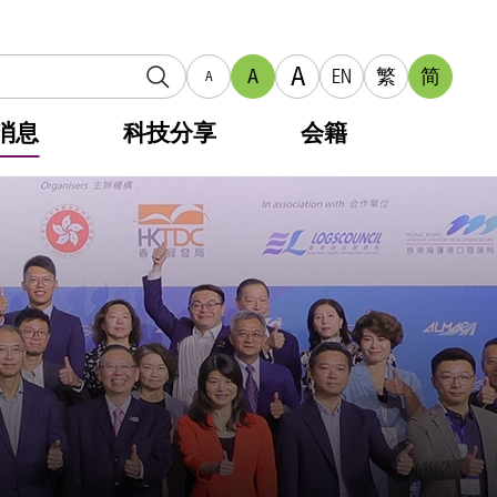
A
A
EN
繁
简
A
消息
科技分享
会籍