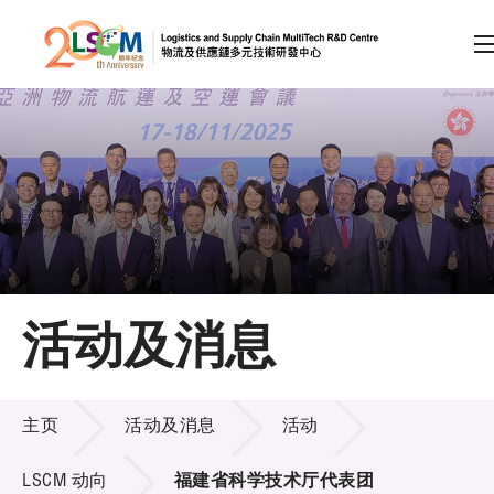
A
A
EN
繁
简
A
跳到内容（按回车键）
会员登录
主页
活动及消息
关于LSCM
活动及消息
技术商品化
主页
活动及消息
活动
项目及资助计划
LSCM 动向
福建省科学技术厅代表团