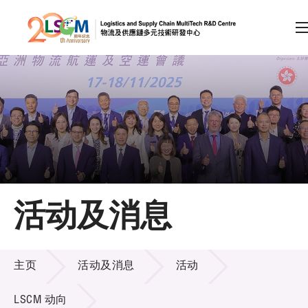
A
A
EN
繁
简
A
跳到内容（按回车键）
会员登录
主页
活动及消息
关于LSCM
活动及消息
技术商品化
主页
活动及消息
活动
项目及资助计划
LSCM 动向