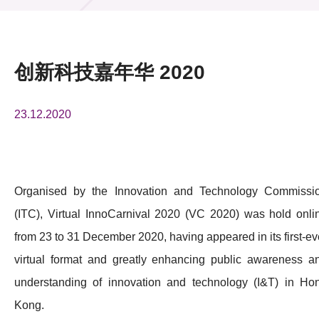
活动及消息
活动
创新科技嘉年华 2020
奖项
23.12.2020
新闻中心
资讯中心
科技分享
Organised by the Innovation and Technology Commissi
(ITC), Virtual InnoCarnival 2020 (VC 2020) was hold onli
会籍
from 23 to 31 December 2020, having appeared in its first-ev
virtual format and greatly enhancing public awareness a
understanding of innovation and technology (I&T) in Ho
Kong.