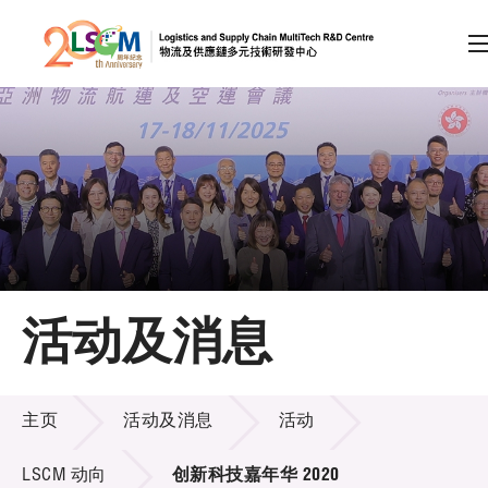
A
A
EN
繁
简
A
跳到内容（按回车键）
会员登录
主页
活动及消息
关于LSCM
活动及消息
技术商品化
主页
活动及消息
活动
项目及资助计划
LSCM 动向
创新科技嘉年华 2020