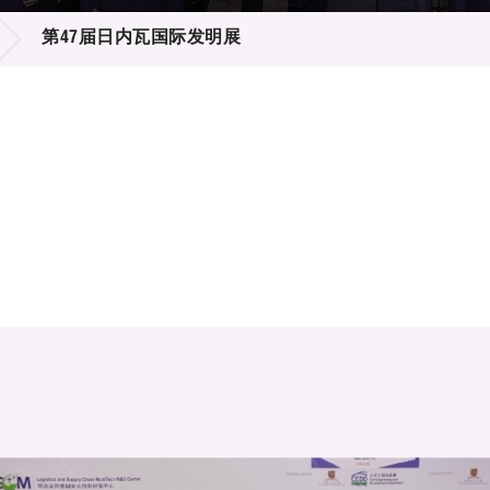
登记
料库
第47届日内瓦国际发明展
物
会
伴
们