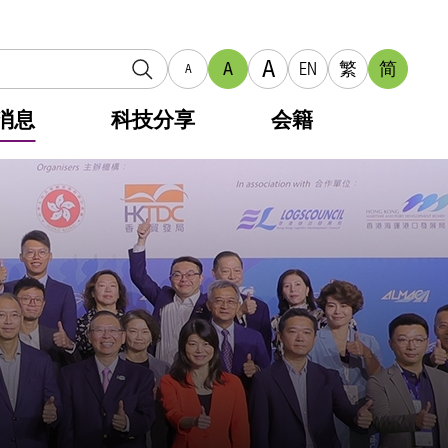
A
A
EN
繁
简
A
消息
科技分享
会籍