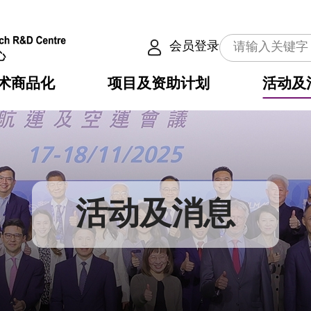
会员登录
术商品化
项目及资助计划
活动及
介
划
服务
使命
动向
权之技术
点
籍
畴
动
公共服务之创新技术
划
表
构
活动及消息
划
目
入
构
心
惠
问
导
告
发项目计划书
心