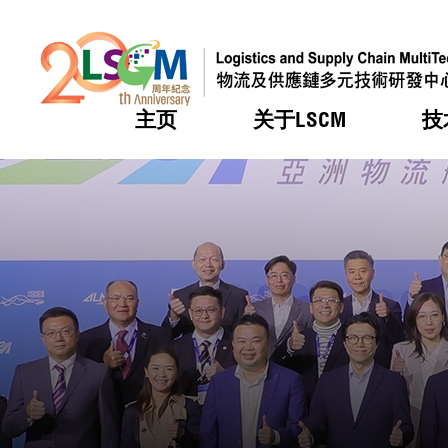
主页
关于LSCM
技
跳到内容（按回车键）
热门
热门
热门
热门
热门
机构简
服务
合作计
活动
会籍及
愿景及
LSCM 
可获授
研发重
登记会
奖项
奖项
奖项
奖项
奖项
服务范
业界活
LSCM 动向
LSCM 动向
LSCM 动向
LSCM 动向
LSCM 动向
应用于
资助计
会员列
组织架
奖项
资助计
重点项
会员登
组织架
新闻中
税务优
董事局
申请
研究顾
媒体报
评审
新闻稿
招标通
征求研
资讯中