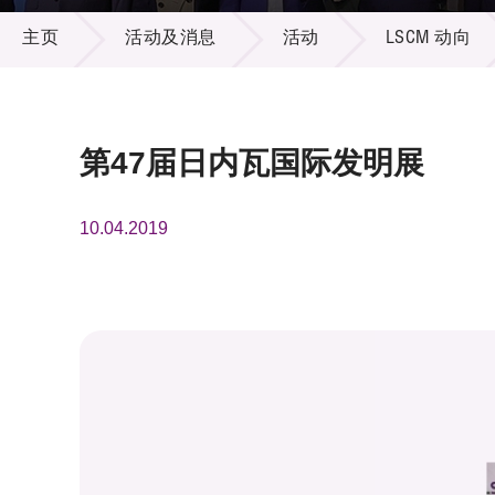
活动及消息
供应商
项目资
主页
活动及消息
活动
LSCM 动向
多媒体
出版刊
就业机
项目伙
联络我
第47届日内瓦国际发明展
10.04.2019