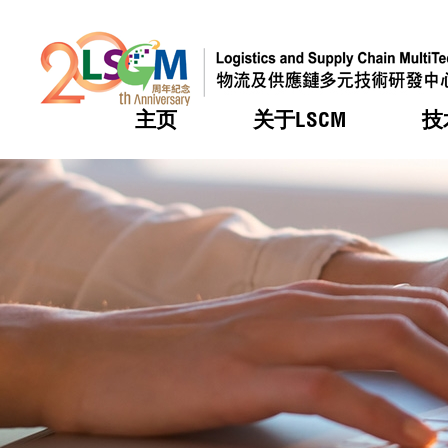
主页
关于LSCM
技
跳到内容（按回车键）
热门
热门
热门
热门
热门
机构简
服务
合作计
活动
会籍及
愿景及
LSCM 
可获授
研发重
登记会
奖项
奖项
奖项
奖项
奖项
服务范
业界活
LSCM 动向
LSCM 动向
LSCM 动向
LSCM 动向
LSCM 动向
应用于
资助计
会员列
组织架
奖项
资助计
重点项
会员登
组织架
新闻中
税务优
董事局
申请
研究顾
媒体报
评审
新闻稿
招标通
征求研
资讯中