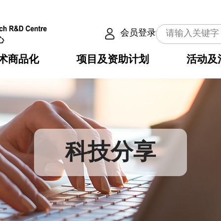
会员登录
术商品化
项目及资助计划
活动及
介
划
服务
使命
动向
权之技术
点
籍
畴
动
公共服务之创新技术
划
表
构
科技分享
划
目
入
构
心
惠
问
导
告
发项目计划书
心