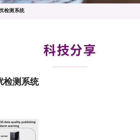
登记
料库
干扰检测系统
物
会
伴
们
科技分享
扰检测系统