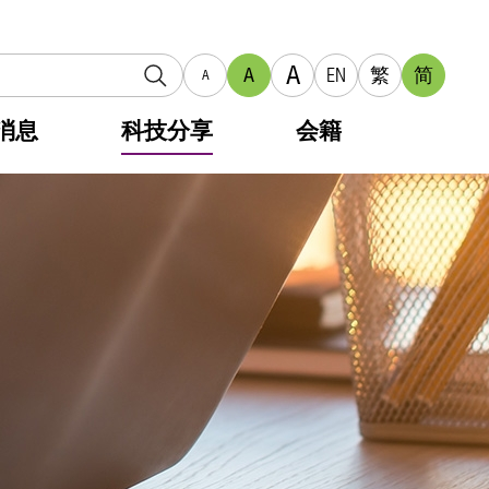
A
A
EN
繁
简
A
消息
科技分享
会籍