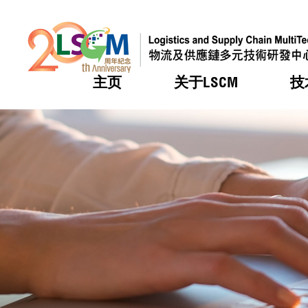
主页
关于LSCM
技
跳到内容（按回车键）
热门
热门
热门
热门
热门
机构简
服务
合作计
活动
会籍及
愿景及
LSCM 
可获授
研发重
登记会
奖项
奖项
奖项
奖项
奖项
服务范
业界活
LSCM 动向
LSCM 动向
LSCM 动向
LSCM 动向
LSCM 动向
应用于
资助计
会员列
组织架
奖项
资助计
重点项
会员登
组织架
新闻中
税务优
董事局
申请
研究顾
媒体报
评审
新闻稿
招标通
征求研
资讯中