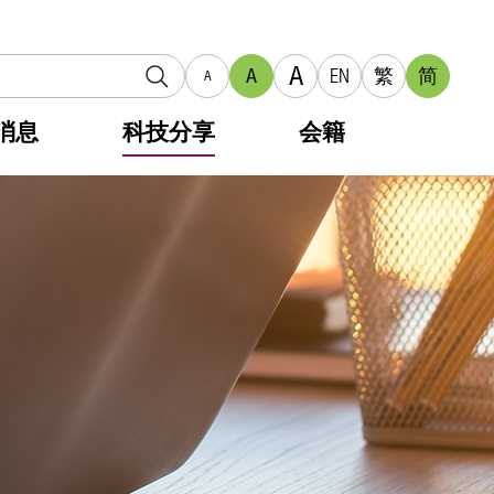
A
A
EN
繁
简
A
消息
科技分享
会籍