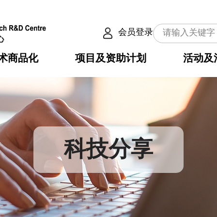
会员登录
术商品化
项目及资助计划
活动及
介
划
服务
使命
动向
权之技术
点
籍
畴
动
公共服务之创新技术
划
表
构
科技分享
划
目
入
构
心
惠
问
导
告
发项目计划书
心