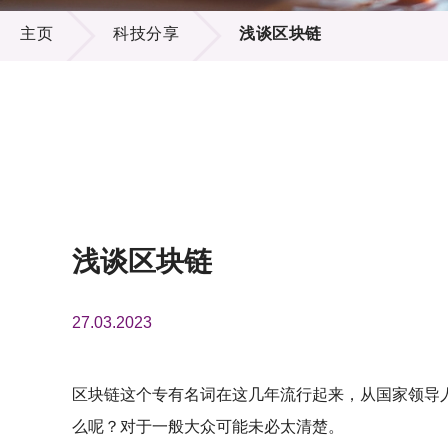
科技分享
供应商
项目资
主页
科技分享
浅谈区块链
多媒体
出版刊
就业机
项目伙
联络我
浅谈区块链
27.03.2023
区块链这个专有名词在这几年流行起来，从国家领导
么呢？对于一般大众可能未必太清楚。