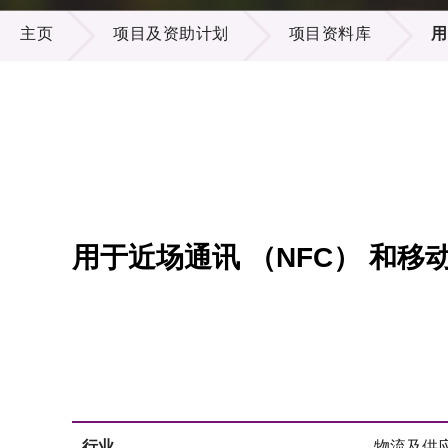
项目及资助计划
供应商
项目资
主页
项目及资助计划
项目资料库
用
多媒体
出版刊
就业机
项目伙
联络我
用于近场通讯 （NFC） 和移
行业
物流及供