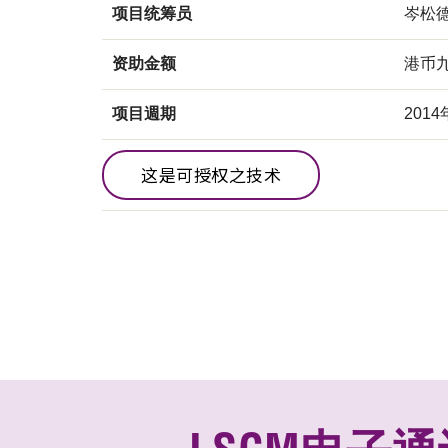
项目统筹员
岑松
资助金额
港币
项目週期
2014
这是可授权之技术