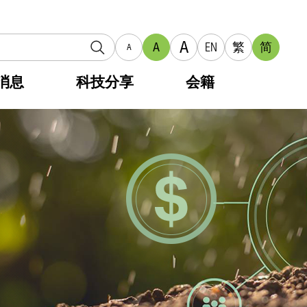
A
A
EN
繁
简
A
消息
科技分享
会籍