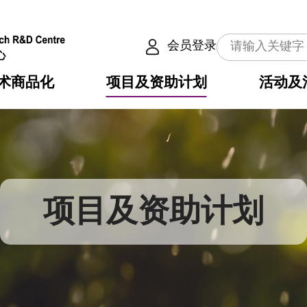
会员登录
术商品化
项目及资助计划
活动及
介
划
服务
使命
动向
权之技术
点
籍
畴
动
公共服务之创新技术
划
表
构
项目及资助计划
划
目
入
构
心
惠
问
导
告
发项目计划书
心