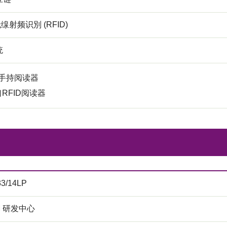
无缐射频识別 (RFID)
统
合手持阅读器
口RFID阅读器
33/14LP
M 研发中心