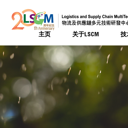
主页
关于LSCM
技
跳到内容（按回车键）
热门
热门
热门
热门
热门
机构简
服务
合作计
活动
会籍及
愿景及
LSCM 
可获授
研发重
登记会
奖项
奖项
奖项
奖项
奖项
服务范
业界活
LSCM 动向
LSCM 动向
LSCM 动向
LSCM 动向
LSCM 动向
应用于
资助计
会员列
组织架
奖项
资助计
重点项
会员登
组织架
新闻中
税务优
董事局
申请
研究顾
媒体报
评审
新闻稿
招标通
征求研
资讯中