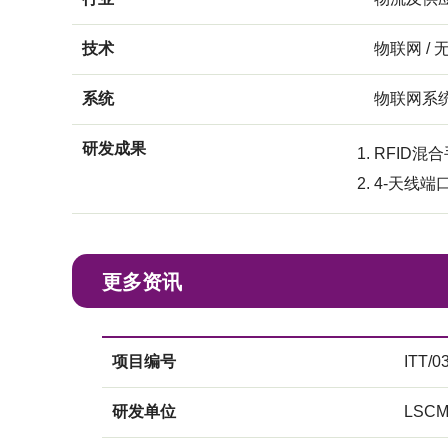
技术
物联网 / 
系统
物联网系
研发成果
RFID混
4-天线端
更多资讯
项目编号
ITT/0
研发单位
LSC