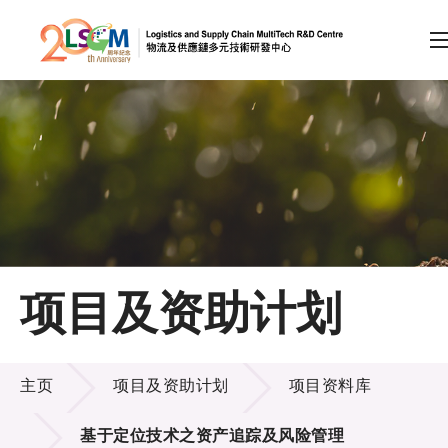
A
A
EN
繁
简
A
跳到内容（按回车键）
会员登录
主页
项目及资助计划
关于LSCM
项目及资助计划
技术商品化
主页
项目及资助计划
项目资料库
项目及资助计划
基于定位技术之资产追踪及风险管理