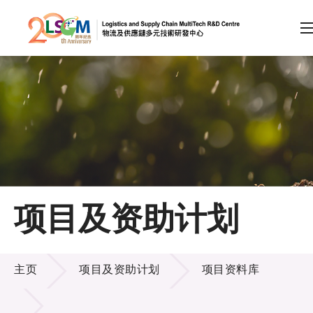
A
A
EN
繁
简
A
跳到内容（按回车键）
会员登录
主页
项目及资助计划
关于LSCM
项目及资助计划
技术商品化
主页
项目及资助计划
项目资料库
项目及资助计划