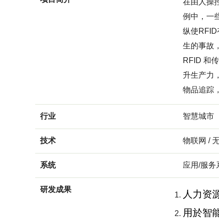
在由人操
例中，一
纵使RF
生的事故
RFID
升生产力
物品追踪
行业
智慧城市
技术
物联网 / 
系统
应用/服务
研发成果
人力资源
用於智