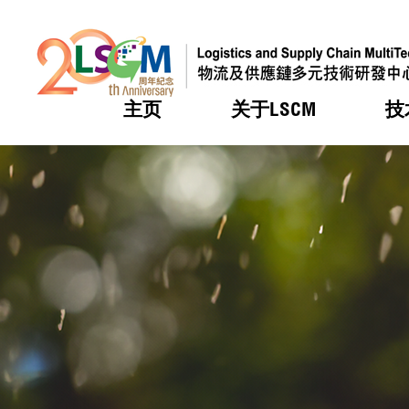
主页
关于LSCM
技
跳到内容（按回车键）
热门
热门
热门
热门
热门
机构简
服务
合作计
活动
会籍及
愿景及
LSCM 
可获授
研发重
登记会
奖项
奖项
奖项
奖项
奖项
服务范
业界活
LSCM 动向
LSCM 动向
LSCM 动向
LSCM 动向
LSCM 动向
应用于
资助计
会员列
组织架
奖项
资助计
重点项
会员登
组织架
新闻中
税务优
董事局
申请
研究顾
媒体报
评审
新闻稿
招标通
征求研
资讯中