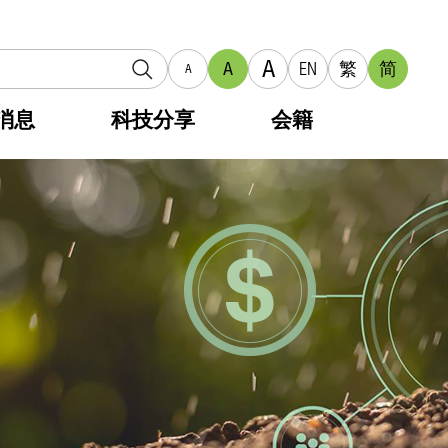
A
A
EN
繁
简
A
消息
科技分享
会籍