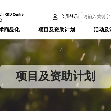
会员登录
术商品化
项目及资助计划
活动及
介
划
服务
使命
动向
权之技术
点
籍
畴
动
公共服务之创新技术
划
表
构
项目及资助计划
划
目
入
构
心
惠
问
导
告
发项目计划书
心